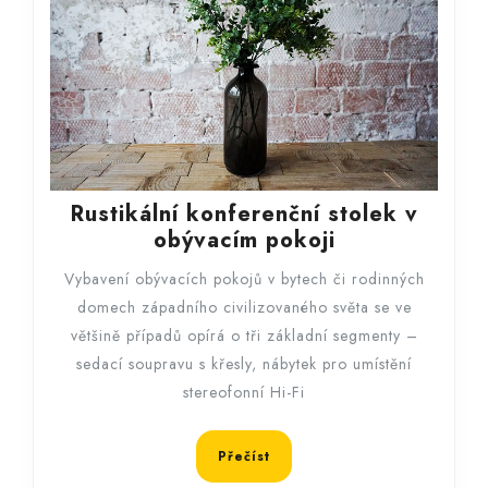
Rustikální konferenční stolek v
Rustikální
obývacím pokoji
konferenční
Vybavení obývacích pokojů v bytech či rodinných
stolek
domech západního civilizovaného světa se ve
v
většině případů opírá o tři základní segmenty –
obývacím
sedací soupravu s křesly, nábytek pro umístění
pokoji
stereofonní Hi-Fi
Přečíst
Přečíst