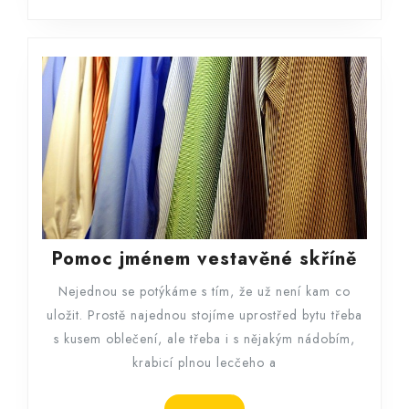
Pomo
Pomoc jménem vestavěné skříně
jmén
Nejednou se potýkáme s tím, že už není kam co
vest
uložit. Prostě najednou stojíme uprostřed bytu třeba
skřín
s kusem oblečení, ale třeba i s nějakým nádobím,
krabicí plnou lecčeho a