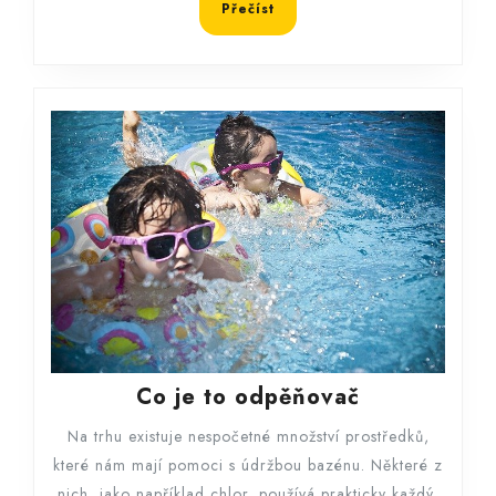
Přečíst
Přečíst
Co
Co je to odpěňovač
je
Na trhu existuje nespočetné množství prostředků,
to
které nám mají pomoci s údržbou bazénu. Některé z
odpěňovač
nich, jako například chlor, používá prakticky každý.