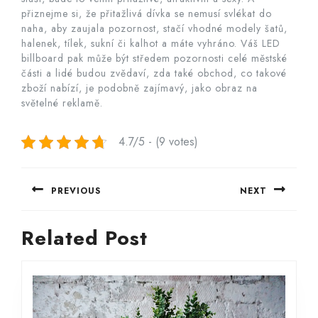
přiznejme si, že přitažlivá dívka se nemusí svlékat do
naha, aby zaujala pozornost, stačí vhodné modely šatů,
halenek, tílek, sukní či kalhot a máte vyhráno. Váš LED
billboard pak může být středem pozornosti celé městské
části a lidé budou zvědaví, zda také obchod, co takové
zboží nabízí, je podobně zajímavý, jako obraz na
světelné reklamě.
4.7/5 - (9 votes)
Navigace
PREVIOUS
NEXT
pro
Previous
Next
příspěvek
Related Post
post:
post: