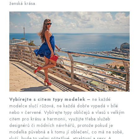
ženská krása.
Vybírejte s citem typy modelek –
ne každé
modelce slučí růžová, ne každá dobře vypadá v bílé
nebo v červené. Vybírejte typy obličejů a vlasů s velkým
citem pro krásu a harmonii, využijte třeba služeb
designérů či módních návrhářů, protože pokud je
modelka půvabná a k tomu jí oblečení, co má na sobě,
sluší, bude to velmi přitažlivé, atraktivní a sexy. A