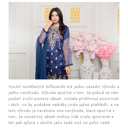
Využití osvětlených billboardů má jednu zásadní výhodu a
jednu nevýhodu. Výhoda spočívá v tom, že pokud se vám
podaří zvolit poutavý obsah, můžete přitáhnout pozornost
i těch, co by podobné nabídky jinde úplně přehlédli, a na
tuto výhodu je navázána ona nevýhoda, která spočívá v
tom, že nezáživný obsah mohou lidé zcela ignorovat a
ten pak splyne s okolím jako šedá myš na polní cestě.