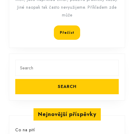
Jiné naopak tak často nevyužijeme. Příkladem zde
může
Přečíst
Přečíst
Search
for:
Nejnovější příspěvky
Co na pití