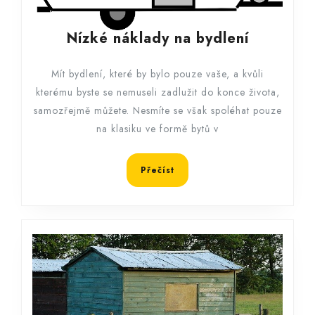
Nízké
Nízké náklady na bydlení
náklady
na
Mít bydlení, které by bylo pouze vaše, a kvůli
bydlení
kterému byste se nemuseli zadlužit do konce života,
samozřejmě můžete. Nesmíte se však spoléhat pouze
na klasiku ve formě bytů v
Přečíst
Přečíst