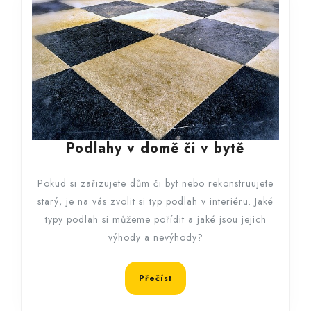
Podlahy
Podlahy v domě či v bytě
v
domě
Pokud si zařizujete dům či byt nebo rekonstruujete
či
starý, je na vás zvolit si typ podlah v interiéru. Jaké
v
typy podlah si můžeme pořídit a jaké jsou jejich
bytě
výhody a nevýhody?
Přečíst
Přečíst