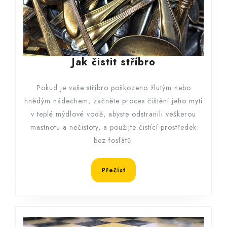
Jak
Jak čistit stříbro
čistit
stříbro
Pokud je vaše stříbro poškozeno žlutým nebo
hnědým nádechem, začněte proces čištění jeho mytí
v teplé mýdlové vodě, abyste odstranili veškerou
mastnotu a nečistoty, a použijte čistící prostředek
bez fosfátů.
Přečíst
Přečíst