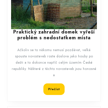
Praktický zahradní domek vyřeší
Prakti
problém s nedostatkem místa
zahrad
domek
Ačkoliv se to někomu nemusí pozdávat, velká
vyřeší
spousta novostaveb roste doslova jako houby po
problé
dešti a to dokonce napříč celým územím České
s
republiky. Některé z těchto novostaveb jsou honosné
nedos
a
místa
Přečíst
Přečíst