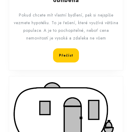
oblíbená
je
hypotéka
Pokud chcete mít vlastní bydlení, pak si nejspíše
bez
vezmete hypotéku. To je řešení, které využívá většina
registru
populace. A je to pochopitelné, neboť cena
tak
nemovitostí je vysoká a zdaleka ne všem
oblíbená
Přečíst
Přečíst