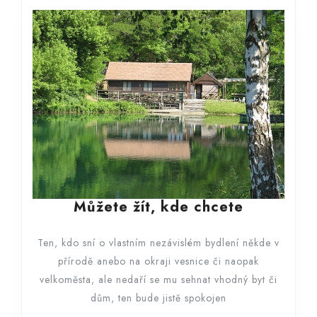
Můžete
Můžete žít, kde chcete
žít,
kde
Ten, kdo sní o vlastním nezávislém bydlení někde v
chcete
přírodě anebo na okraji vesnice či naopak
velkoměsta, ale nedaří se mu sehnat vhodný byt či
dům, ten bude jistě spokojen