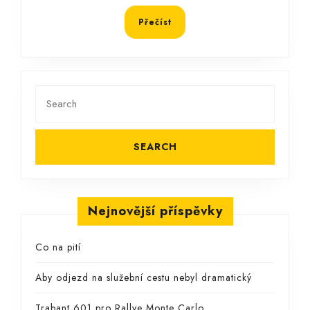
Přečíst
Přečíst
Search
for:
Nejnovější příspěvky
Co na pití
Aby odjezd na služební cestu nebyl dramatický
Trabant 601 pro Rallye Monte Carlo