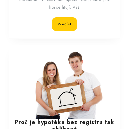
hořce litují. Váš
Přečíst
Přečíst
Proč je hypotéka bez registru tak
Proč