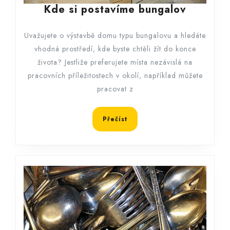
Kde
Kde si postavíme bungalov
si
postaví
Uvažujete o výstavbě domu typu bungalovu a hledáte
bungalo
vhodná prostředí, kde byste chtěli žít do konce
života? Jestliže preferujete místa nezávislá na
pracovních příležitostech v okolí, například můžete
pracovat z
Přečíst
Přečíst