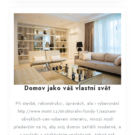
Domov
Domov jako váš vlastní svět
jako
váš
Při stavbě, rekonstrukci, úpravách, ale i vybavování
vlastní
http://www.msmt.cz/strukturalni-fondy-1/seznam-
svět
obvyklych-cen-vybaveni interiéru, mnozí myslí
především na to, aby svůj domov zařídili moderně, a
v souladu s očekáváním společnosti, čehož pak