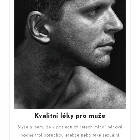
Kvalitní
Kvalitní léky pro muže
léky
Slyšela jsem, že v posledních letech mladí pánové
pro
hodně trpí poruchou erekce nebo také sexuální
muže