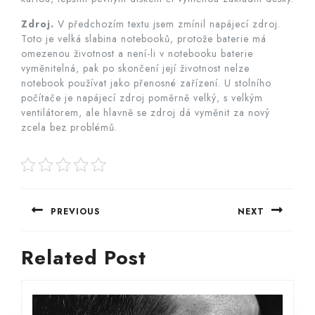
Zdroj.
V předchozím textu jsem zmínil napájecí zdroj.
Toto je velká slabina notebooků, protože baterie má
omezenou životnost a není-li v notebooku baterie
vyměnitelná, pak po skončení její životnost nelze
notebook používat jako přenosné zařízení. U stolního
počítače je napájecí zdroj poměrně velký, s velkým
ventilátorem, ale hlavně se zdroj dá vyměnit za nový
zcela bez problémů.
Navigace
PREVIOUS
NEXT
pro
Previous
Next
příspěvek
Related Post
post:
post: