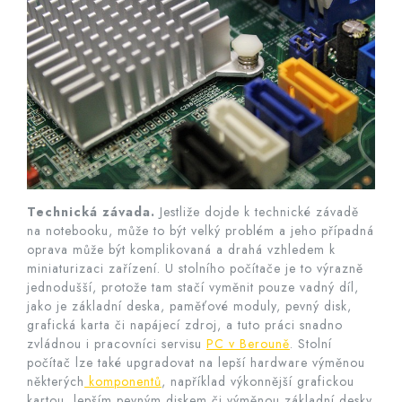
Technická závada.
Jestliže dojde k technické závadě
na notebooku, může to být velký problém a jeho případná
oprava může být komplikovaná a drahá vzhledem k
miniaturizaci zařízení. U stolního počítače je to výrazně
jednodušší, protože tam stačí vyměnit pouze vadný díl,
jako je základní deska, paměťové moduly, pevný disk,
grafická karta či napájecí zdroj, a tuto práci snadno
zvládnou i pracovníci servisu
PC v Berouně
. Stolní
počítač lze také upgradovat na lepší hardware výměnou
některých
komponentů
, například výkonnější grafickou
kartou, lepším pevným diskem či výměnou základní desky.