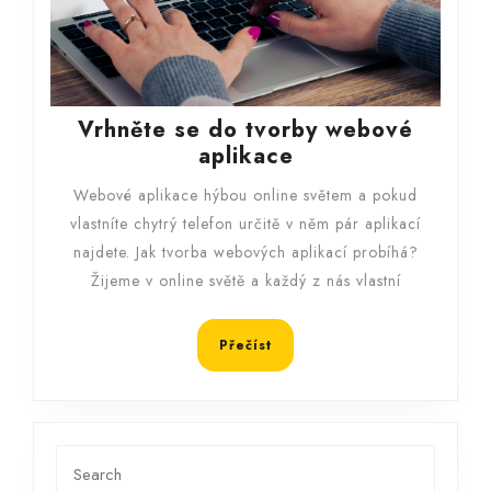
Vrhněte se do tvorby webové
Vrhněte
aplikace
se
Webové aplikace hýbou online světem a pokud
do
vlastníte chytrý telefon určitě v něm pár aplikací
tvorby
najdete. Jak tvorba webových aplikací probíhá?
webové
Žijeme v online světě a každý z nás vlastní
aplikace
Přečíst
Přečíst
Search
for: