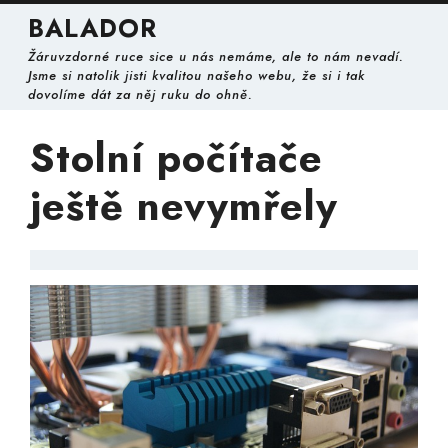
Skip
BALADOR
to
content
Žáruvzdorné ruce sice u nás nemáme, ale to nám nevadí.
Skip
Jsme si natolik jisti kvalitou našeho webu, že si i tak
to
dovolíme dát za něj ruku do ohně.
content
Stolní počítače
ještě nevymřely