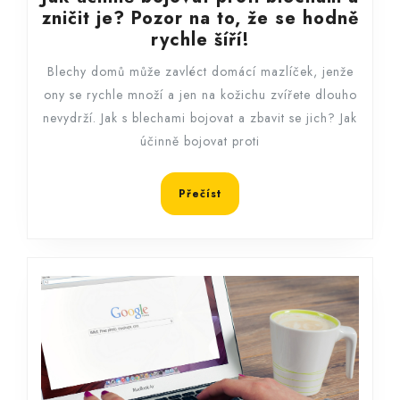
zničit je? Pozor na to, že se hodně
Jak
rychle šíří!
účinně
Blechy domů může zavléct domácí mazlíček, jenže
bojovat
ony se rychle množí a jen na kožichu zvířete dlouho
proti
nevydrží. Jak s blechami bojovat a zbavit se jich? Jak
blechám
účinně bojovat proti
a
zničit
je?
Přečíst
Přečíst
Pozor
na
to,
že
se
hodně
rychle
šíří!