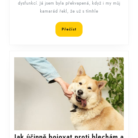
dysfunkcí. Já jsem byla překvapená, když i my můj
kamarád řekl, že už s tímhle
Přečíst
Přečíst
Jak účinně bojovat proti blechám a