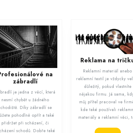
Next
post:
Reklama na tričk
Reklamní materiál anebo
Profesionálové na
reklamní textil je vždycky ve
Profesionálové
zábradlí
důležitý, pokud vlastníte
na
bradlí je jedna z věcí, která
nějakou firmu. Já sama, kd
zábradlí
nesmí chybět u žádného
můj přítel pracoval ve firm
schodiště. Díky zábradlí se
kde také používali reklamn
ůžete pohodlně opřít a také
materiály a reklamní věci, 
přidržet při scházení, či
cházení schodů. Dobře také