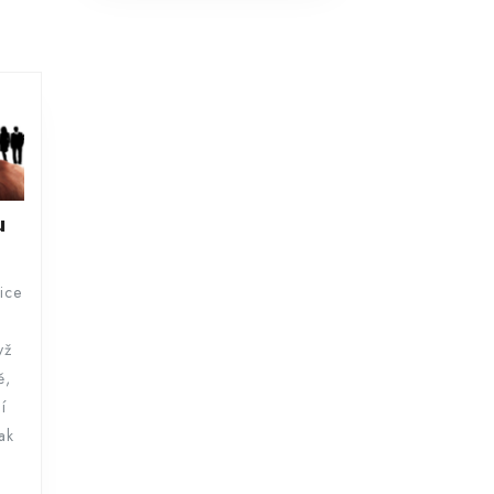
Reklama
u
na
tričku
lice
yž
ě,
í
tak