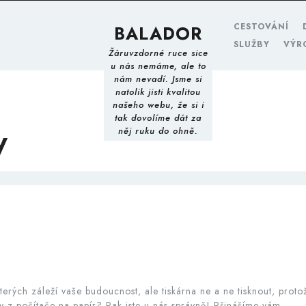
CESTOVÁNÍ
BALADOR
SLUŽBY
VÝR
Žáruvzdorné ruce sice
u nás nemáme, ale to
nám nevadí. Jsme si
natolik jisti kvalitou
našeho webu, že si i
tak dovolíme dát za
y
něj ruku do ohně.
terých záleží vaše budoucnost, ale tiskárna ne a ne tisknout, proto
y z počítače na papír? Pak jste u nás správně! Přinášíme vám