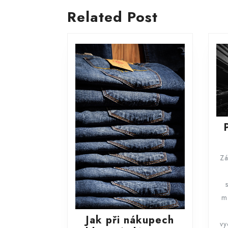
příspěvek
Previous
Related Post
post:
Zá
m
Jak při nákupech
vy