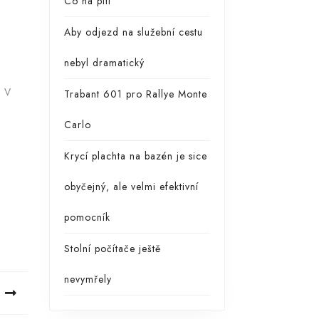
Co na pití
Aby odjezd na služební cestu
nebyl dramatický
. V
Trabant 601 pro Rallye Monte
Carlo
Krycí plachta na bazén je sice
obyčejný, ale velmi efektivní
pomocník
Stolní počítače ještě
nevymřely