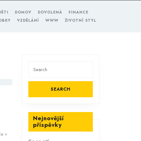
DĚTI
DOMOV
DOVOLENÁ
FINANCE
OBKY
VZDĚLÁNÍ
WWW
ŽIVOTNÍ STYL
Search
for:
Nejnovější
příspěvky
že v