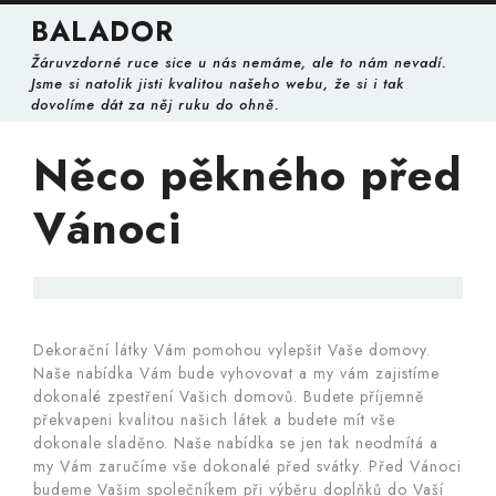
Skip
BALADOR
to
content
Žáruvzdorné ruce sice u nás nemáme, ale to nám nevadí.
Skip
Jsme si natolik jisti kvalitou našeho webu, že si i tak
to
dovolíme dát za něj ruku do ohně.
content
Něco pěkného před
Vánoci
Dekorační látky
Vám pomohou vylepšit Vaše domovy.
Naše nabídka Vám bude vyhovovat a my vám zajistíme
dokonalé zpestření Vašich domovů. Budete příjemně
překvapeni kvalitou našich látek a budete mít vše
dokonale sladěno. Naše nabídka se jen tak neodmítá a
my Vám zaručíme vše dokonalé před svátky. Před Vánoci
budeme Vašim společníkem při výběru doplňků do Vaší