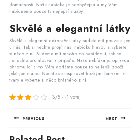
domácnosti. Naše nabídka je neobyčejná a my Vám
nabídneme pouze ty nejlepší služby.
Skvělé a elegantní látky
Skvělé a elegantní dekorační látky budete mít pouze a jen
u nás. Tak si nechte projít naši nabídku hlavou a vyberte
si něco z ní. Budeme mít mnoho co nabídnout, tak se
nenechte přemlouvat a přijeďte. Naše nabídka je opravdu
ohromující a my Vám dodáme pouze to nejlepší zboží,
jaké jen máme. Nechte se inspirovat hezkými barvami a
tvary a vyberte si něco krásného z ní.
3/5 - (1 vote)
Navigace
PREVIOUS
NEXT
pro
Previous
Next
příspěvek
Related Post