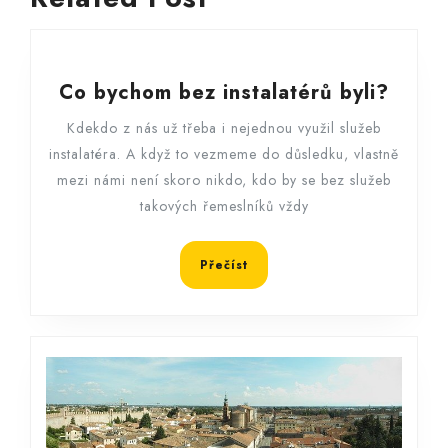
post:
post:
Co
Co bychom bez instalatérů byli?
bych
Kdekdo z nás už třeba i nejednou využil služeb
bez
instalatéra. A když to vezmeme do důsledku, vlastně
instal
mezi námi není skoro nikdo, kdo by se bez služeb
byli?
takových řemeslníků vždy
Přečíst
Přečíst