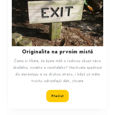
Original
Originalita na prvním místě
na
Často si říkáte, že byste měli s rodinou zkusit něco
prvním
skvělého, nového a neotřelého? Nechcete spadnout
místě
do stereotypu a na druhou stranu, i když už máte
trochu odrostlejší děti, chcete
Přečíst
Přečíst