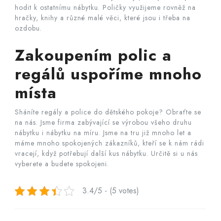
hodit k ostatnímu nábytku. Poličky využijeme rovněž na
hračky, knihy a různé malé věci, které jsou i třeba na
ozdobu.
Zakoupením polic a
regálů uspoříme mnoho
místa
Sháníte regály a police do dětského pokoje? Obraťte se
na nás. Jsme firma zabývající se výrobou všeho druhu
nábytku i nábytku na míru. Jsme na tru již mnoho let a
máme mnoho spokojených zákazníků, kteří se k nám rádi
vracejí, když potřebují další kus nábytku. Určitě si u nás
vyberete a budete spokojeni.
3.4/5 - (5 votes)
Navigace