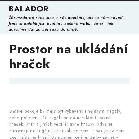
Skip
BALADOR
to
content
Žáruvzdorné ruce sice u nás nemáme, ale to nám nevadí.
Skip
Jsme si natolik jisti kvalitou našeho webu, že si i tak
to
dovolíme dát za něj ruku do ohně.
content
Prostor na ukládání
hraček
Dětské pokoje
by měly být vybaveny i nějakými regály,
nebo policemi. Do regálu se dá naskládat spousta
hraček, knih a jiných věcí. Hlavně hračky, když se
narovnají do regálu, se neválí po zemi a pak je na zemi
dost místa na hraní. Samozřejmostí je, že by se měly