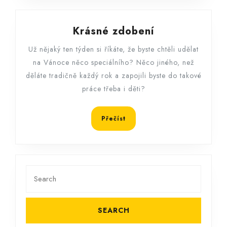
Krásné
Krásné zdobení
zdobení
Už nějaký ten týden si říkáte, že byste chtěli udělat
na Vánoce něco speciálního? Něco jiného, než
děláte tradičně každý rok a zapojili byste do takové
práce třeba i děti?
Přečíst
Přečíst
Search
for: