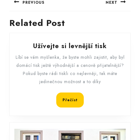
PREVIOUS
NEXT
pro
Previous
Next
příspěvek
Related Post
post:
post:
Užívejte
Užívejte si levnější tisk
si
Líbí se vám myšlenka, že byste mohli zajistit, aby byl
levnější
domácí tisk ještě výhodnější a cenově přijatelnější?
tisk
Pokud byste rádi tiskli co nejlevněji, tak máte
jedinečnou možnost a to díky
Přečíst
Přečíst