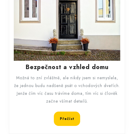
Bezpečn
Bezpečnost a vzhled domu
a
Možná to zní zvláštně, ale nikdy jsem si nemyslela,
vzhled
že jednou budu nadšeně psát o vchodových dveřích.
domu
Jenže čím víc času trávíme doma, tím víc si člověk
začne všímat detailů.
Přečíst
Přečíst