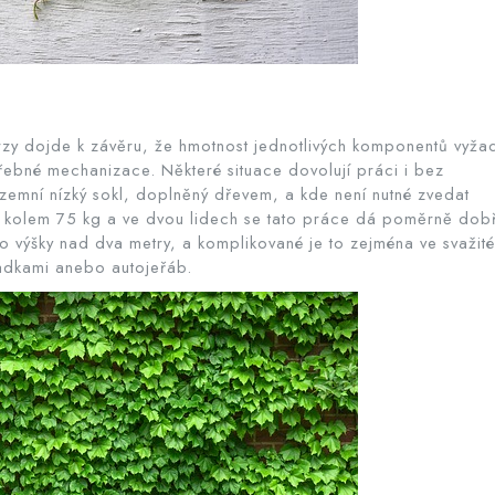
brzy dojde k závěru, že hmotnost jednotlivých komponentů vyža
řebné mechanizace. Některé situace dovolují práci i bez
řízemní nízký sokl, doplněný dřevem, a kde není nutné zvedat
ží kolem 75 kg a ve dvou lidech se tato práce dá poměrně dob
o výšky nad dva metry, a komplikované je to zejména ve svažit
kladkami anebo autojeřáb.