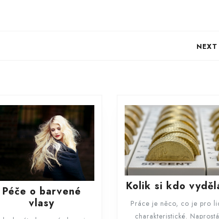
NEXT
Next
post:
Kolik si kdo vyděl
Péče o barvené
Péče
vlasy
Práce je něco, co je pro li
o
charakteristické. Naprost