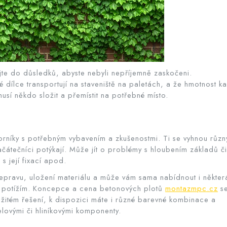
jte do důsledků, abyste nebyli nepříjemně zaskočeni.
dílce transportují na staveniště na paletách, a že hmotnost k
usí někdo složit a přemístit na potřebné místo.
dborníky s potřebným vybavením a zkušenostmi. Ti se vyhnou růz
átečníci potýkají. Může jít o problémy s hloubením základů či
s její fixací apod.
řepravu, uložení materiálu a může vám sama nabídnout i někter
ým potížím. Koncepce a cena betonových plotů
montazmpc.cz
se
oužitém řešení, k dispozici máte i různé barevné kombinace a
lovými či hliníkovými komponenty.