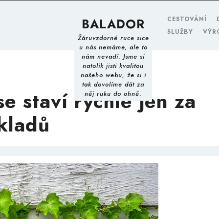
CESTOVÁNÍ
BALADOR
SLUŽBY
VÝR
Žáruvzdorné ruce sice
u nás nemáme, ale to
nám nevadí. Jsme si
natolik jisti kvalitou
našeho webu, že si i
tak dovolíme dát za
e staví rychle jen za
něj ruku do ohně.
kladů