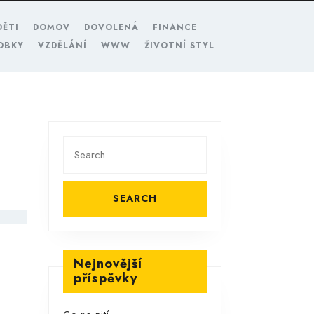
DĚTI
DOMOV
DOVOLENÁ
FINANCE
OBKY
VZDĚLÁNÍ
WWW
ŽIVOTNÍ STYL
Search
for:
Nejnovější
příspěvky