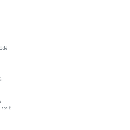
aždé
ným
á
 totiž