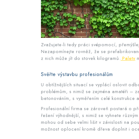
Zvažujete-li tedy práci svépomocí, přemýšle
Nezapomínejte rovněž, že se prefabrikované 
z nich může jít do stovek kilogramů.
Palety
m
Svěřte výstavbu profesionálům
U obtížnějších situací se vyplácí oslovit o
problémům, s nimiž se zejména amatéři – zač
betonováním, s vyměřením celé konstrukce a 
Profesionální firma se zároveň postará o p
řešení výhodnější, s nimiž se vyhnete různ
mohou od sebe velmi lišit v závislosti na p
možnost oplocení kromě dřeva doplnit i oce