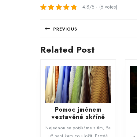
4.8/5 - (6 votes)
Navigace
PREVIOUS
pro
příspěvek
Previous
Related Post
post:
Pomoc jménem
Pomoc
vestavěné skříně
jménem
Nejednou se potýkáme s tím, že
vestavěné
už není kam co uložit. Prostě