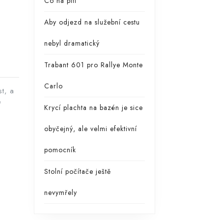
Co na pití
Aby odjezd na služební cestu
nebyl dramatický
Trabant 601 pro Rallye Monte
Carlo
t, a
e
Krycí plachta na bazén je sice
obyčejný, ale velmi efektivní
pomocník
Stolní počítače ještě
nevymřely