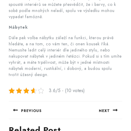
spoustě interiérů se můžete přesvědčit, že i barvy, co k
sobě podle mnohých neladí, spolu ve výsledku mohou
vypadat famózně.
Nábytek
Dále pak volba nábytku záleží na funkci, kterou právě
hledáte, a na tom, co vám ten, či onen kousek říká.
Nemusíte ladit celý interiér dle jediného stylu, nebo
nakupovat nábytek v jediném řetězci. Pokud si s tím umíte
vyhrát, a máte trpělivost, může být v jedné místnosti
nábytek moderní, rustikální, i dobový, a budou spolu
tvořit úžasný design.
3.6/5 - (10 votes)
Navigace
PREVIOUS
NEXT
pro
Previous
Next
příspěvek
Related Post