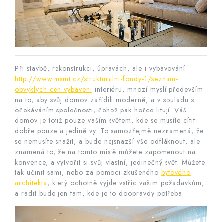
Při stavbě, rekonstrukci, úpravách, ale i vybavování
http://www.msmt.cz/strukturalni-fondy-1/seznam-
obvyklych-cen-vybaveni
interiéru, mnozí myslí především
na to, aby svůj domov zařídili moderně, a v souladu s
očekáváním společnosti, čehož pak hořce litují. Váš
domov je totiž pouze vaším světem, kde se musíte cítit
dobře pouze a jedině vy. To samozřejmě neznamená, že
se nemusíte snažit, a bude nejsnazší vše odfláknout, ale
znamená to, že na tomto místě můžete zapomenout na
konvence, a vytvořit si svůj vlastní, jedinečný svět. Můžete
tak učinit sami, nebo za pomoci zkušeného
bytového
architekta
, který ochotně vyjde vstříc vašim požadavkům,
a radit bude jen tam, kde je to doopravdy potřeba.