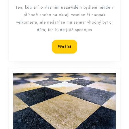
žít,
Ten, kdo sní o vlastním nezávislém bydlení někde v
kde
přírodě anebo na okraji vesnice či naopak
chcete
velkoměsta, ale nedaří se mu sehnat vhodný byt či
dům, ten bude jistě spokojen
Přečíst
Přečíst