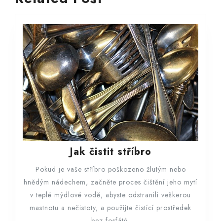
post:
post:
Jak
Jak čistit stříbro
čistit
Pokud je vaše stříbro poškozeno žlutým nebo
stříbro
hnědým nádechem, začněte proces čištění jeho mytí
v teplé mýdlové vodě, abyste odstranili veškerou
mastnotu a nečistoty, a použijte čistící prostředek
bez fosfátů.