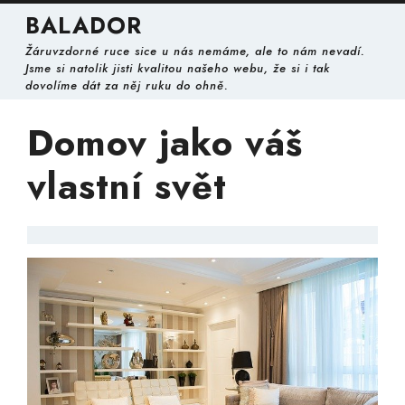
Skip
BALADOR
to
content
Žáruvzdorné ruce sice u nás nemáme, ale to nám nevadí.
Skip
Jsme si natolik jisti kvalitou našeho webu, že si i tak
to
dovolíme dát za něj ruku do ohně.
content
Domov jako váš
vlastní svět