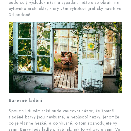
bude celý výsledek návrhu vypadat, můžete se obrátit na
bytového architekta, který vám vyhotoví grafický návrh ve
3d podobě.
Barevné ladění
Spousta lidí vám také bude vnucovat názor, že špatně
sladěné barvy jsou nevkusné, a nepůsobí hezky. Jenomže
co je vlastně hezké, a co vkusné, o tom rozhodujete vy
sami. Barvy tedy laďte právě tak, jak to vyhovuje vám. Ve