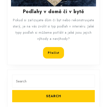
Podlahy
Podlahy v domě či v bytě
v
Pokud si zařizujete dům či byt nebo rekonstruujete
domě
starý, je na vás zvolit si typ podlah v interiéru. Jaké
či
typy podlah si můžeme pořídit a jaké jsou jejich
v
výhody a nevýhody?
bytě
Přečíst
Přečíst
Search
for: