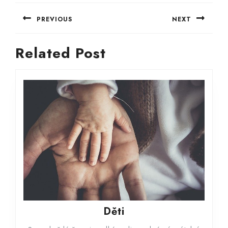
Navigace
PREVIOUS
NEXT
pro
Previous
Next
příspěvek
Related Post
post:
post:
Děti
Děti