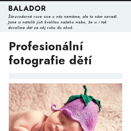
Skip
BALADOR
to
content
Žáruvzdorné ruce sice u nás nemáme, ale to nám nevadí.
Skip
Jsme si natolik jisti kvalitou našeho webu, že si i tak
to
dovolíme dát za něj ruku do ohně.
content
Profesionální
fotografie dětí