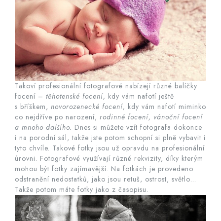
Takoví profesionální fotografové nabízejí různé balíčky
focení –
těhotenské focení,
kdy vám nafotí ještě
s bříškem,
novorozenecké focení,
kdy vám nafotí miminko
co nejdříve po narození,
rodinné focení, vánoční focení
a mnoho dalšího.
Dnes si můžete vzít fotografa dokonce
i na porodní sál, takže jste potom schopní si plně vybavit i
tyto chvíle. Takové fotky jsou už opravdu na profesionální
úrovni. Fotografové využívají různé rekvizity, díky kterým
mohou být fotky zajímavější. Na fotkách je provedeno
odstranění nedostatků, jako jsou retuš, ostrost, světlo…
Takže potom máte fotky jako z časopisu.