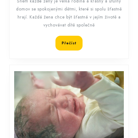
Snem každé ženy je velká rodina a krásný a útulný
domov se spokojenými dětmi, které si spolu šťastně
hrají. Každá žena chce být šťastná v jejím životě a
vychovávat dítě společně
Přečíst
Přečíst