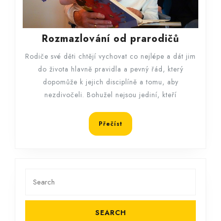
Rozmazl
Rozmazlování od prarodičů
od
Rodiče své děti chtějí vychovat co nejlépe a dát jim
prarodi
do života hlavně pravidla a pevný řád, který
dopomůže k jejich disciplíně a tomu, aby
nezdivočeli. Bohužel nejsou jediní, kteří
Přečíst
Přečíst
Search
for: