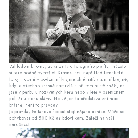
Vzhledem k tomu, že si za tyto fotografie platíte, můžete
si také hodně vymýšlet. Krásné jsou například tematické
fotky. Focení v podzimní krajině plné listí, v zimní krajině,
kdy je všechno krásně namrzlé a při tom hustě sněží, na
jaře v parku u rozkvetlých keřů nebo v létě v pšeničném
poli či u stohu slámy. No už jen ta představa zní moc
krásně, není to pravda?
Je pravda, že takové focení stojí nějaké peníze. Může se
pohybovat od 500 Kč až kdoví kam. Záleží na vaší
náročnosti.