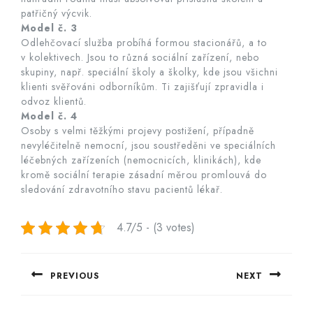
patřičný výcvik.
Model č. 3
Odlehčovací služba probíhá formou stacionářů, a to
v kolektivech. Jsou to různá sociální zařízení, nebo
skupiny, např. speciální školy a školky, kde jsou všichni
klienti svěřováni odborníkům. Ti zajišťují zpravidla i
odvoz klientů.
Model č. 4
Osoby s velmi těžkými projevy postižení, případně
nevyléčitelně nemocní, jsou soustředěni ve speciálních
léčebných zařízeních (nemocnicích, klinikách), kde
kromě sociální terapie zásadní měrou promlouvá do
sledování zdravotního stavu pacientů lékař.
4.7/5 - (3 votes)
Navigace
PREVIOUS
NEXT
pro
Previous
Next