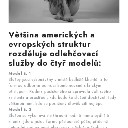
Většina amerických a
evropských struktur
rozděluje odlehčovací
služby do čtyř modelů:
Model č. 1
Služby jsou vykonávány v místě bydliště klientů, a to
formou odborné pomoci kombinované s laickým
přístupem. Rodina postiženého si zpravidla volí svého
asistenta a prostředí, kde bude ke službě docházet, tedy
většinou tam, kde se postižený člověk cítí nejlépe.
Model č. 2
Služba se vykonává v náhradní rodině mimo bydliště
klienta. Jde o jistou formu pěstounské péče, přičemž
náhradní rodina musí absolvovat příslušná školení a