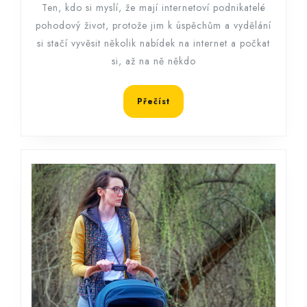
Ten, kdo si myslí, že mají internetoví podnikatelé
není
pohodový život, protože jim k úspěchům a vydělání
jistota
si stačí vyvěsit několik nabídek na internet a počkat
si, až na ně někdo
Přečíst
Přečíst