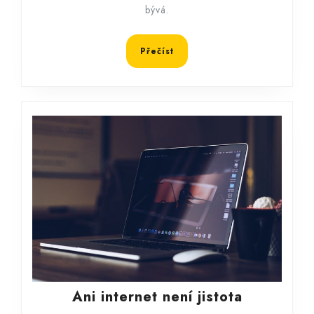
bývá.
neřvěte
Přečíst
Přečíst
Ani
Ani internet není jistota
internet