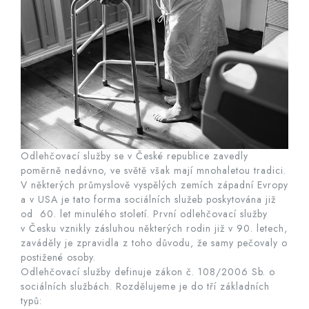
Odlehčovací služby se v České republice zavedly
poměrně nedávno, ve světě však mají mnohaletou tradici.
V některých průmyslově vyspělých zemích západní Evropy
a v USA je tato forma sociálních služeb poskytována již
od 60. let minulého století. První odlehčovací služby
v Česku vznikly zásluhou některých rodin již v 90. letech,
zaváděly je zpravidla z toho důvodu, že samy pečovaly o
postižené osoby.
Odlehčovací služby definuje zákon č. 108/2006 Sb. o
sociálních službách. Rozdělujeme je do tří základních
typů: