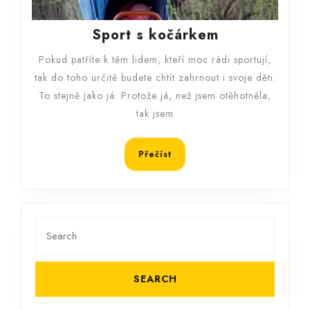
Sport
Sport s kočárkem
s
Pokud patříte k těm lidem, kteří moc rádi sportují,
kočárkem
tak do toho určitě budete chtít zahrnout i svoje děti.
To stejně jako já. Protože já, než jsem otěhotněla,
tak jsem
Přečíst
Přečíst
Search
for: