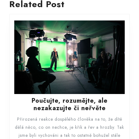
příspěvek
Related Post
post:
post:
Poučujte, rozumějte, ale
Poučujte,
nezakazujte či neřvěte
rozumějte,
Přirozená reakce dospělého člověka na to, že dítě
ale
dělá něco, co on nechce, je křik a řev a hrozby. Tak
nezakazuj
jsme byli vychováni a tak to ostatně bohužel stále
či