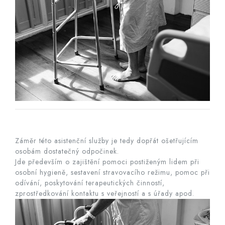
Záměr této asistenční služby je tedy dopřát ošetřujícím
osobám dostatečný odpočinek.
Jde především o zajištění pomoci postiženým lidem při
osobní hygieně, sestavení stravovacího režimu, pomoc při
odívání, poskytování terapeutických činností,
zprostředkování kontaktu s veřejností a s úřady apod.